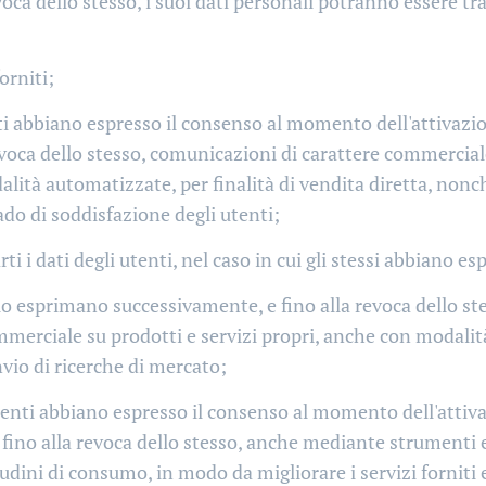
oca dello stesso, i suoi dati personali potranno essere trat
orniti;
enti abbiano espresso il consenso al momento dell'attivazi
voca dello stesso, comunicazioni di carattere commerciale 
lità automatizzate, per finalità di vendita diretta, nonché
ado di soddisfazione degli utenti;
ti i dati degli utenti, nel caso in cui gli stessi abbiano 
 lo esprimano successivamente, e fino alla revoca dello stes
merciale su prodotti e servizi propri, anche con modalità
nvio di ricerche di mercato;
 utenti abbiano espresso il consenso al momento dell'attiva
no alla revoca dello stesso, anche mediante strumenti elet
dini di consumo, in modo da migliorare i servizi forniti 