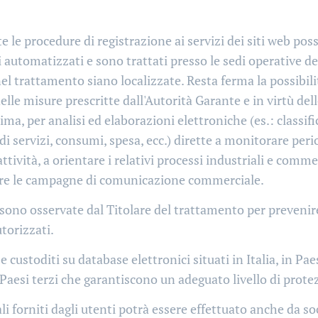
e le procedure di registrazione ai servizi dei siti web pos
utomatizzati e sono trattati presso le sedi operative del
nel trattamento siano localizzate. Resta ferma la possibilit
elle misure prescritte dall'Autorità Garante e in virtù del
a, per analisi ed elaborazioni elettroniche (es.: classific
di servizi, consumi, spesa, ecc.) dirette a monitorare per
vità, a orientare i relativi processi industriali e commerc
are le campagne di comunicazione commerciale.
ono osservate dal Titolare del trattamento per prevenire la
torizzati.
 e custoditi su database elettronici situati in Italia, in Pa
aesi terzi che garantiscono un adeguato livello di protez
li forniti dagli utenti potrà essere effettuato anche da so