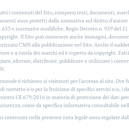
utti i contenuti del Sito, compresi testi, documenti, march
tamenti sono protetti dalla normativa sul diritto d'autore 
.633 e successive modifiche, Regio Decreto n. 929 del 21
opyright. Il Sito può contenere anche immagini, documenti
zzato CMN alla pubblicazione nel Sito. Anche il suddett
tore e a tutela dei marchi ed è coperto da copyright. Fatti 
iare, alterare, distribuire, pubblicare o utilizzare i cont
MN.
onale è richiesto ai visitatori per l'accesso al sito. Ove f
di contatto e/o per la fruizione di specifici servizi e/o, i 
lamento UE 679/2016 in materia di protezione dei dati per
 sicurezza, come da specifica informativa consultabile nell
i contenute nella presente nota legale sono regolate dall