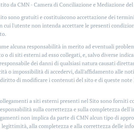
gestito da CMN - Camera di Conciliazione e Mediazione de
Sito sono gratuiti e costituiscono accettazione dei termini
in cui l'utente non intenda accettare le presenti condizioni
to.
me alcuna responsabilità in merito ad eventuali problem
to o di siti esterni ad esso collegati, e, salvo diverse indi
responsabile dei danni di qualsiasi natura causati diret
acità o impossibilità di accedervi, dall'affidamento alle no
 diritto di modificare i contenuti del sito e di queste not
collegamenti a siti esterni presenti nel Sito sono forniti 
responsabilità sulla correttezza e sulla completezza dell
llegamenti non implica da parte di CMN alcun tipo di appr
a legittimità, alla completezza e alla correttezza delle in